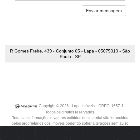
R Gomes Freire, 439 - Conjunto 05 - Lapa - 05075010 - São
Paulo - SP
Copyright © 2026 - Lapa Imóveis :: CRECI 1657-J ::
Todos os direitos reservados.
Todas as informações e valores exibidos neste portal são fornecidos
pelos proprietários dos imóveis podendo sofrer alterações sem aviso
prévio. Antes da proposta, consulte nossos corretores.
.